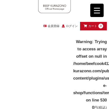
会員登録
ログイン
カート
0
Warning
: Trying
to access array
offset on null in
/home/beefcook41
kurazono.com/pub
content/plugins/u
e-
shop/functions/te
on line
530
0
円
(税込)