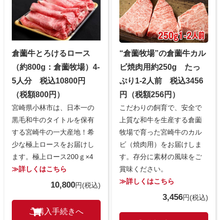
“倉薗牧場”の倉薗牛カル
倉薗牛とろけるロース
ビ焼肉用約250g たっ
（約800g：倉薗牧場）4-
ぷり1-2人前 税込3456
5人分 税込10800円
円（税額256円）
（税額800円）
こだわりの飼育で、安全で
宮崎県小林市は、日本一の
上質な和牛を生産する倉薗
黒毛和牛のタイトルを保有
牧場で育った宮崎牛のカル
する宮崎牛の一大産地！希
ビ（焼肉用）をお届けしま
少な極上ロースをお届けし
す。存分に素材の風味をご
ます。極上ロース200ｇ×4
賞味ください。
≫詳しくはこちら
≫詳しくはこちら
10,800
円
(税込)
3,456
円
(税込)