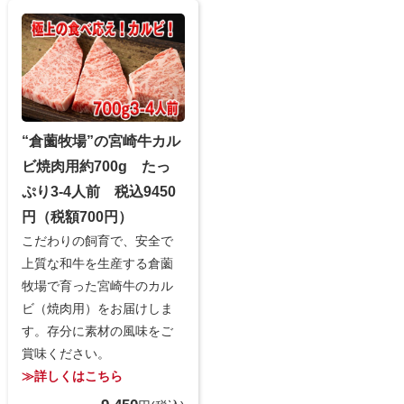
“倉薗牧場”の宮崎牛カル
ビ焼肉用約700g たっ
ぷり3-4人前 税込9450
円（税額700円）
こだわりの飼育で、安全で
上質な和牛を生産する倉薗
牧場で育った宮崎牛のカル
ビ（焼肉用）をお届けしま
す。存分に素材の風味をご
賞味ください。
≫詳しくはこちら