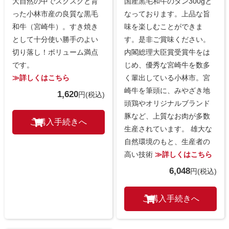
大自然の中でスクスクと育
国産黒毛和牛のタン300gと
った小林市産の良質な黒毛
なっております。上品な旨
和牛（宮崎牛）。すき焼き
味を楽しむことができま
として十分使い勝手のよい
す。是非ご賞味ください。
切り落し！ボリューム満点
内閣総理大臣賞受賞牛をは
です。
じめ、優秀な宮崎牛を数多
≫詳しくはこちら
く輩出している小林市。宮
崎牛を筆頭に、みやざき地
1,620
円
(税込)
頭鶏やオリジナルブランド
豚など、上質なお肉が多数
生産されています。 雄大な
自然環境のもと、生産者の
高い技術
≫詳しくはこちら
6,048
円
(税込)