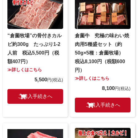
“倉薗牧場”の骨付きカル
倉薗牛 究極の味わい焼
ビ約300g たっぷり1-2
肉用5種盛セット（約
人前 税込5,500円（税
50g×5種：倉薗牧場）
額407円）
税込8,100円（税額600
≫詳しくはこちら
円）
≫詳しくはこちら
5,500
円
(税込)
8,100
円
(税込)