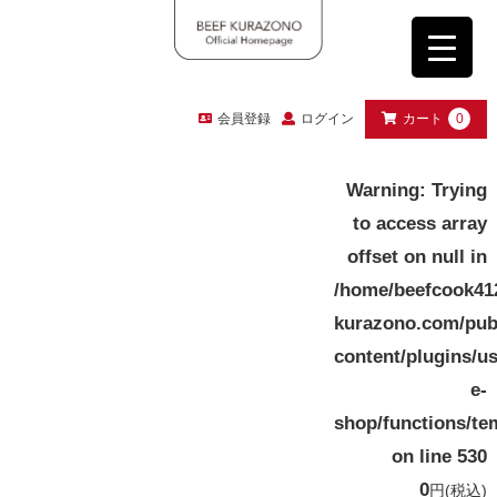
会員登録
ログイン
カート
0
Warning
: Trying
to access array
offset on null in
/home/beefcook41
kurazono.com/pub
content/plugins/u
e-
shop/functions/te
on line
530
0
円
(税込)