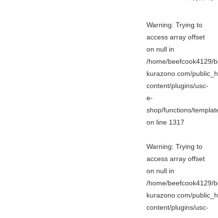
Warning
: Trying to
access array offset
on null in
/home/beefcook4129/b
kurazono.com/public_h
content/plugins/usc-
e-
shop/functions/templa
on line
1317
Warning
: Trying to
access array offset
on null in
/home/beefcook4129/b
kurazono.com/public_h
content/plugins/usc-