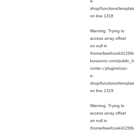
e-
shop/functions/templa
on line
1318
Warning
: Trying to
access array offset
on null in
/home/beefcook4129/b
kurazono.com/public_h
content/plugins/usc-
e-
shop/functions/templa
on line
1319
Warning
: Trying to
access array offset
on null in
/home/beefcook4129/b