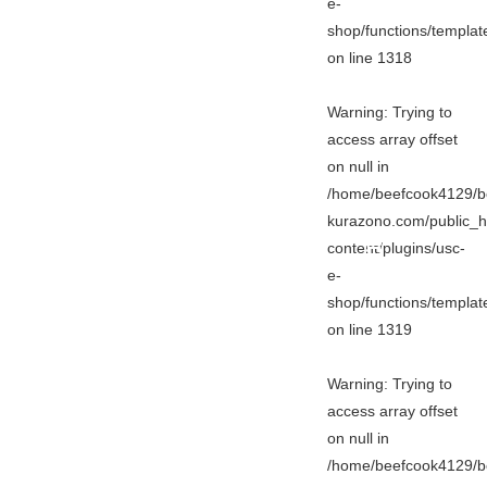
e-
shop/functions/templa
on line
1318
Warning
: Trying to
access array offset
on null in
/home/beefcook4129/b
kurazono.com/public_h
content/plugins/usc-
e-
shop/functions/templa
on line
1319
Warning
: Trying to
access array offset
on null in
/home/beefcook4129/b