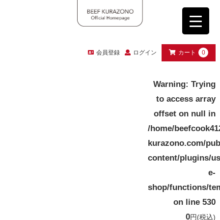
会員登録
ログイン
カート
0
Warning
: Trying
to access array
offset on null in
/home/beefcook41
kurazono.com/pub
content/plugins/u
e-
shop/functions/te
on line
530
0
円
(税込)