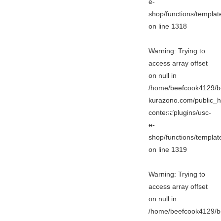
e-
shop/functions/templa
on line
1318
Warning
: Trying to
access array offset
on null in
/home/beefcook4129/b
kurazono.com/public_h
content/plugins/usc-
e-
shop/functions/templa
on line
1319
Warning
: Trying to
access array offset
on null in
/home/beefcook4129/b