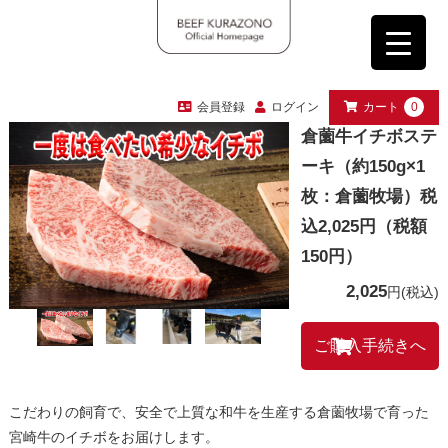
会員登録
ログイン
カート
0
倉薗牛イチボステ
ーキ（約150g×1
枚：倉薗牧場）税
込2,025円（税額
150円）
2,025
円
(税込)
こだわりの飼育で、安全で上質な和牛を生産する倉薗牧場で育った
宮崎牛のイチボをお届けします。