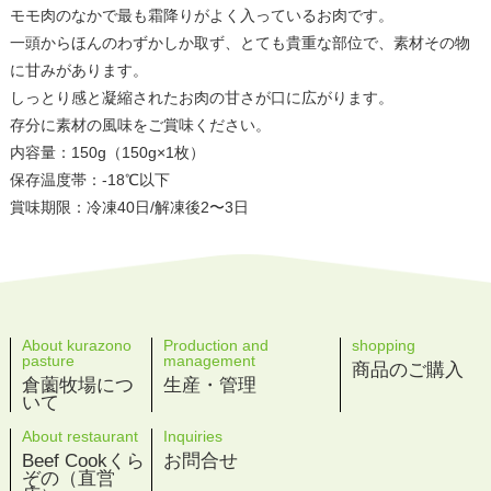
モモ肉のなかで最も霜降りがよく入っているお肉です。
一頭からほんのわずかしか取ず、とても貴重な部位で、素材その物
に甘みがあります。
しっとり感と凝縮されたお肉の甘さが口に広がります。
存分に素材の風味をご賞味ください。
内容量：150g（150g×1枚）
保存温度帯：‐18℃以下
賞味期限：冷凍40日/解凍後2〜3日
About kurazono
Production and
shopping
pasture
management
商品のご購入
倉薗牧場につ
生産・管理
いて
About restaurant
Inquiries
Beef Cookくら
お問合せ
ぞの（直営