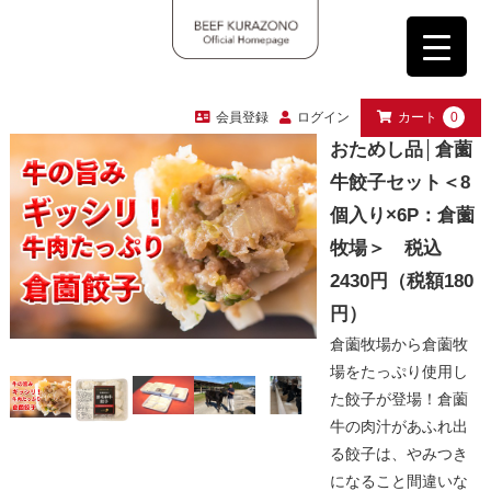
会員登録
ログイン
カート
0
おためし品│倉薗
牛餃子セット＜8
個入り×6P：倉薗
牧場＞ 税込
2430円（税額180
円）
倉薗牧場から倉薗牧
場をたっぷり使用し
た餃子が登場！倉薗
牛の肉汁があふれ出
る餃子は、やみつき
になること間違いな