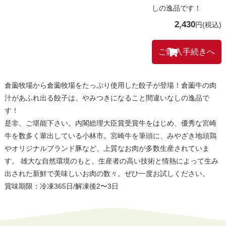
しの逸品です！
2,430
円
(税込)
倉薗牧場から倉薗牧場をたっぷり使用した餃子が登場！倉薗牛の肉
汁があふれ出る餃子は、やみつきになること間違いなしの逸品で
す！
是非、ご堪能下さい。内閣総理大臣賞受賞牛をはじめ、優秀な宮崎
牛を数多く輩出している小林市。宮崎牛を筆頭に、みやざき地頭鶏
やオリジナルブランド豚など、上質なお肉が多数生産されていま
す。 雄大な自然環境のもと、生産者の高い技術と情熱によって生み
出された新鮮で美味しいお肉の数々。ぜひ一度お試しください。
賞味期限：冷凍365日/解凍後2〜3日