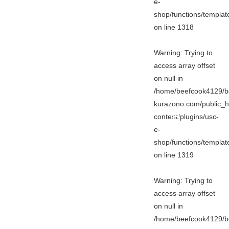
e-
shop/functions/templa
on line
1318
Warning
: Trying to
access array offset
on null in
/home/beefcook4129/b
kurazono.com/public_h
content/plugins/usc-
e-
shop/functions/templa
on line
1319
Warning
: Trying to
access array offset
on null in
/home/beefcook4129/b