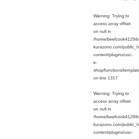
Warning
: Trying to
access array offset
on null in
/home/beefcook4129/b
kurazono.com/public_h
content/plugins/usc-
e-
shop/functions/templa
on line
1317
Warning
: Trying to
access array offset
on null in
/home/beefcook4129/b
kurazono.com/public_h
content/plugins/usc-