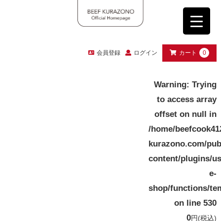
会員登録
ログイン
カート
0
Warning
: Trying
to access array
offset on null in
/home/beefcook41
kurazono.com/pub
content/plugins/u
e-
shop/functions/te
on line
530
0
円
(税込)