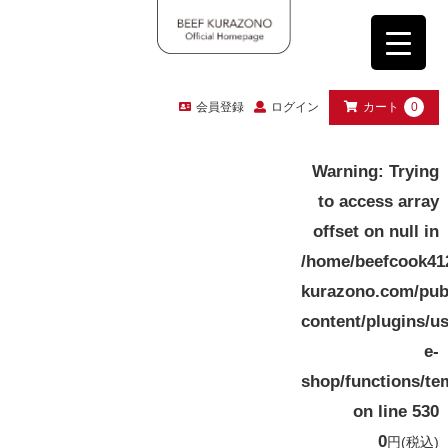
会員登録
ログイン
カート
0
Warning
: Trying
to access array
offset on null in
/home/beefcook41
kurazono.com/pub
content/plugins/u
e-
shop/functions/te
on line
530
0
円
(税込)