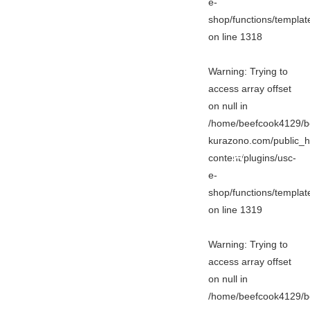
e-
shop/functions/templa
on line
1318
Warning
: Trying to
access array offset
on null in
/home/beefcook4129/b
kurazono.com/public_h
content/plugins/usc-
e-
shop/functions/templa
on line
1319
Warning
: Trying to
access array offset
on null in
/home/beefcook4129/b