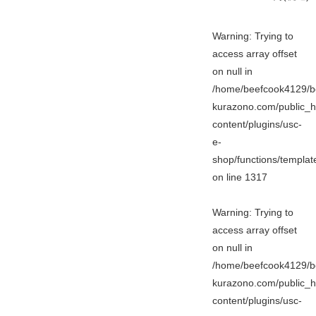
Warning
: Trying to
access array offset
on null in
/home/beefcook4129/b
kurazono.com/public_h
content/plugins/usc-
e-
shop/functions/templa
on line
1317
Warning
: Trying to
access array offset
on null in
/home/beefcook4129/b
kurazono.com/public_h
content/plugins/usc-