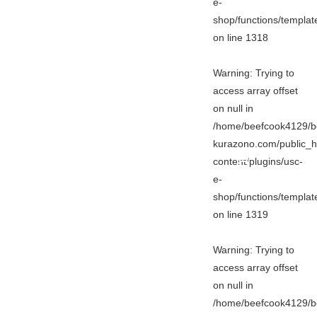
e-
shop/functions/templa
on line
1318
Warning
: Trying to
access array offset
on null in
/home/beefcook4129/b
kurazono.com/public_h
content/plugins/usc-
e-
shop/functions/templa
on line
1319
Warning
: Trying to
access array offset
on null in
/home/beefcook4129/b