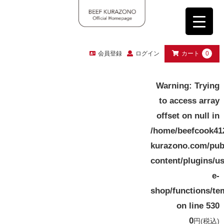
会員登録
ログイン
カート
0
Warning
: Trying
to access array
offset on null in
/home/beefcook41
kurazono.com/pub
content/plugins/u
e-
shop/functions/te
on line
530
0
円
(税込)