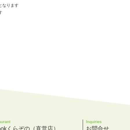
となります
す
。
aurant
Inquiries
 Cookくらぞの（直営店）
お問合せ